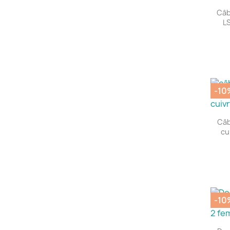
Câb
L
-10
Câb
cu
-10