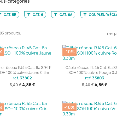
us-catégories
CAT. 5E
CAT. 6
CAT. 6A
COUPLEUR/ÉCL
 183 produits.
Trier p
%
-10%
Aperçu rapide
Aperçu rapide


le réseau RJ45 Cat. 6a S/FTP
Câble réseau RJ45 Cat. 6a S
OH 100% cuivre Jaune 0.3m
LSOH 100% cuivre Rouge 0.
ref.
33802
ref.
33803
4,86 €
4,86 €
5,40 €
5,40 €
%
-10%