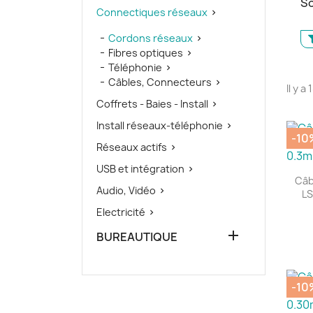
So
Connectiques réseaux

Cordons réseaux

Fibres optiques

Téléphonie

Câbles, Connecteurs

Il y a
Coffrets - Baies - Install

Install réseaux-téléphonie

-10
Réseaux actifs

USB et intégration

Câb
Audio, Vidéo

LS
Electricité


BUREAUTIQUE
-10