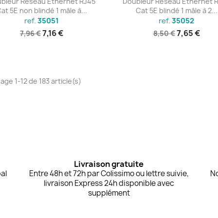
bleur Réseau Ethernet RJ45
Doubleur Réseau Ethernet 
at 5E non blindé 1 mâle à...
Cat 5E blindé 1 mâle à 2...
ref.
35051
ref.
35052
7,16 €
7,65 €
7,96 €
8,50 €
age 1-12 de 183 article(s)
Livraison gratuite
al
Entre 48h et 72h par Colissimo ou lettre suivie,
No
livraison Express 24h disponible avec
supplément