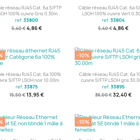
Aperçu rapide
Aperçu rapide


le réseau RJ45 Cat. 6a S/FTP
Câble réseau RJ45 Cat. 6a S
SOH 100% cuivre Gris 0.30m
LSOH 100% cuivre Vert 0.3
ref.
33800
ref.
33804
4,86 €
4,86 €
5,40 €
5,40 €
%
-10%
Aperçu rapide
Aperçu rapide


le réseau RJ45 Cat. 6a 100%
Câble réseau RJ45 Cat. 6a 
ivre S/FTP LSOH noir 10.00m
cuivre S/FTP LSOH gris 30.
ref.
33875
ref.
33895
13,95 €
32,40 €
15,50 €
36,00 €
%
-10%
Aperçu rapide
Aperçu rapide

