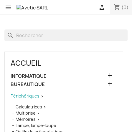
shopping_cart


(0)
search
ACCUEIL

INFORMATIQUE

BUREAUTIQUE
Périphériques

Calculatrices

Multiprise

Mémoires

Lampe, lampe-loupe
Outils de présentations