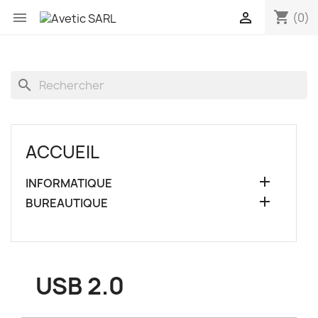
shopping_cart


(0)
search
ACCUEIL

INFORMATIQUE

BUREAUTIQUE
USB 2.0