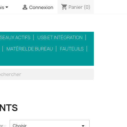
shopping_cart


Panier
(0)
is
Connexion
SEAUX ACTIFS
USB ET INTÉGRATION
MATÉRIEL DE BUREAU
FAUTEUILS
NTS

ar :
Choisir