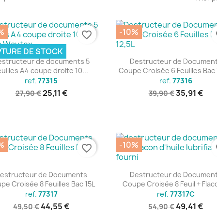
%
-10%
favorite_border
fa
TURE DE STOCK
Aperçu rapide
Aperçu rapide


estructeur de documents 5
Destructeur de Documen
euilles A4 coupe droite 10...
Coupe Croisée 6 Feuilles Bac 
ref.
77315
ref.
77316
25,11 €
35,91 €
27,90 €
39,90 €
%
-10%
favorite_border
fa
Aperçu rapide
Aperçu rapide


estructeur de Documents
Destructeur de Documen
pe Croisée 8 Feuilles Bac 15L
Coupe Croisée 8 Feuil + Flaco
ref.
77317
ref.
77317C
44,55 €
49,41 €
49,50 €
54,90 €