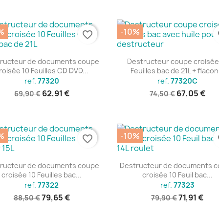
%
-10%
favorite_border
fa
Aperçu rapide
Aperçu rapide


ructeur de documents coupe
Destructeur coupe croisée
roisée 10 Feuilles CD DVD...
Feuilles bac de 21L + flacon.
ref.
77320
ref.
77320C
62,91 €
67,05 €
69,90 €
74,50 €
%
-10%
favorite_border
fa
Aperçu rapide
Aperçu rapide


ructeur de documents coupe
Destructeur de documents 
croisée 10 Feuilles bac...
croisée 10 Feuil bac...
ref.
77322
ref.
77323
79,65 €
71,91 €
88,50 €
79,90 €