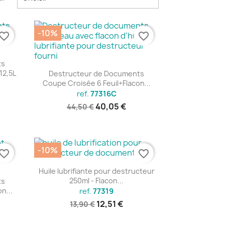
-10%
vorite_border
favorite_border
ts
Aperçu rapide

12,5L
Destructeur de Documents
Coupe Croisée 6 Feuil+Flacon...
ref.
77316C
40,05 €
44,50 €
-10%
vorite_border
favorite_border
Aperçu rapide

Huile lubrifiante pour destructeur
250ml - Flacon...
ts
n...
ref.
77319
12,51 €
13,90 €