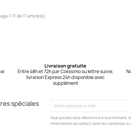
age 1-11 de 11 article(s)
Livraison gratuite
al
Entre 48h et 72h par Colissimo ou lettre suivie,
No
livraison Express 24h disponible avec
supplément
res spéciales
Vous pouvez vous désinscrire à tout moment. V
informations de contact dans les conditions d'ut