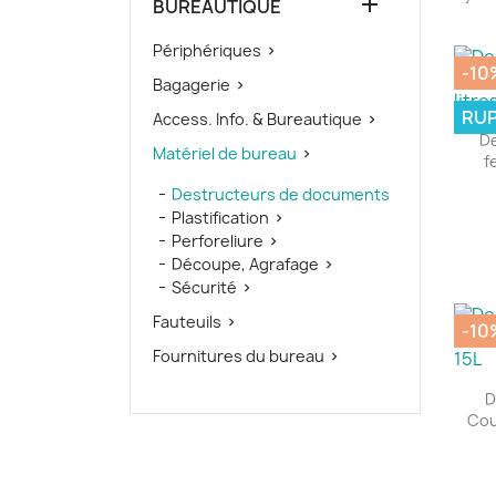

BUREAUTIQUE
Périphériques

-10
Bagagerie

RUP
Access. Info. & Bureautique

D
Matériel de bureau

f
Destructeurs de documents
Plastification

Perforeliure

Découpe, Agrafage

Sécurité

Fauteuils

-10
Fournitures du bureau

D
Cou