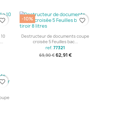
-10%
vorite_border
favorite_border
Aperçu rapide

 10
Destructeur de documents coupe
..
croisée 5 Feuilles bac...
ref.
77321
62,91 €
69,90 €
vorite_border
coupe