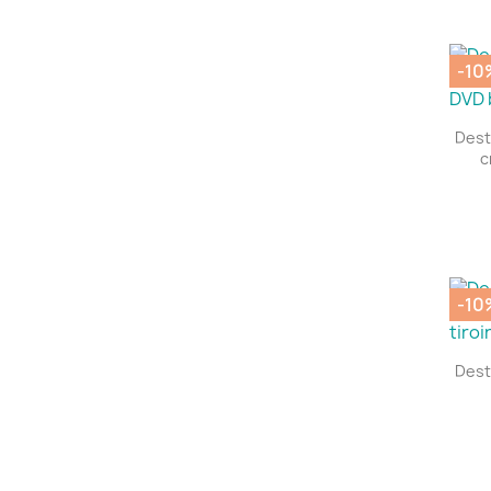
-10
Dest
c
-10
Dest