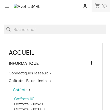
shopping_cart


(0)
search
ACCUEIL

INFORMATIQUE
Connectiques réseaux

Coffrets - Baies - Install

Coffrets

Coffrets 10''
Coffrets 600x450
Coffrets 600x600