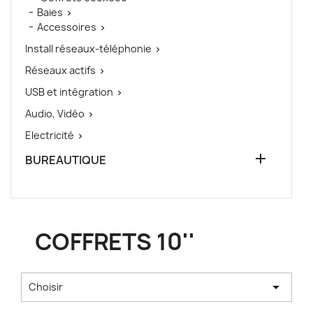
Baies

Accessoires

Install réseaux-téléphonie

Réseaux actifs

USB et intégration

Audio, Vidéo

Electricité


BUREAUTIQUE
COFFRETS 10''

Choisir