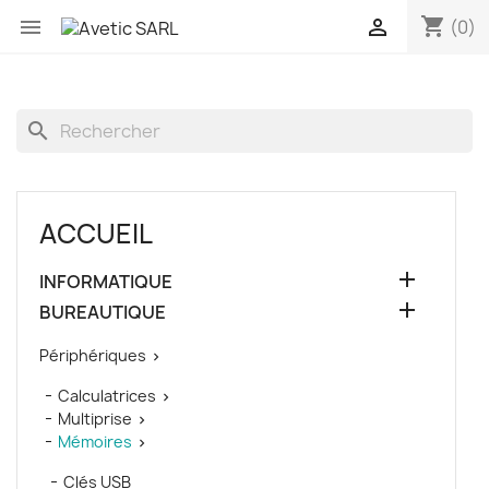
shopping_cart


(0)
search
ACCUEIL

INFORMATIQUE

BUREAUTIQUE
Périphériques

Calculatrices

Multiprise

Mémoires

Clés USB