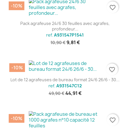
-10%
favorite_border
Pack agrafeuse 24/6 30 feuilles avec agrafes,
profondeur...
ref.
A931547P1541
9,81 €
10,90 €
-10%
favorite_border
Lot de 12 agrafeuses de bureau format 24/6 26/6 - 30...
ref.
A931547C12
44,91 €
49,90 €
-10%
favorite_border