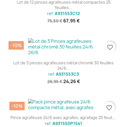
Lot de 12 pinces agrafeuses métal compactes 25
feuilles...
ref.
A931553C12
67,95 €
75,50 €
-10%
favorite_border
Lot de 3 pinces agrafeuses métal chromé 30 feuilles
24/6...
ref.
A931553C3
24,26 €
26,95 €
-10%
favorite_border
Pince agrafeuse 24/6 avec agrafes, agrafage 25 feuil,...
ref.
A931550P1541