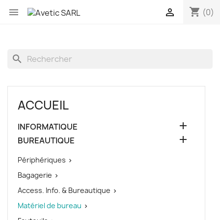
shopping_cart


(0)
search
ACCUEIL

INFORMATIQUE

BUREAUTIQUE
Périphériques

Bagagerie

Access. Info. & Bureautique

Matériel de bureau
