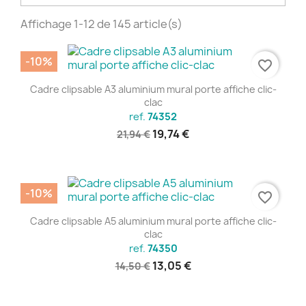
Affichage 1-12 de 145 article(s)
-10%
favorite_border
Cadre clipsable A3 aluminium mural porte affiche clic-
clac
ref.
74352
19,74 €
21,94 €
-10%
favorite_border
Cadre clipsable A5 aluminium mural porte affiche clic-
clac
ref.
74350
13,05 €
14,50 €