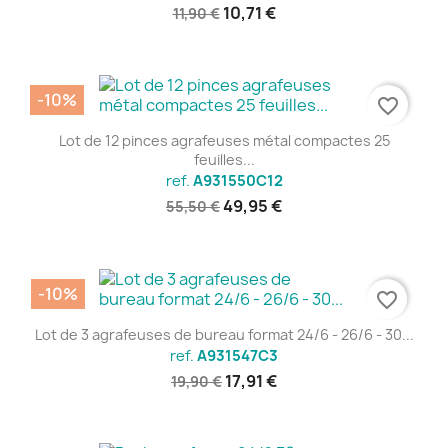
10,71 €
11,90 €
-10%
favorite_border
Lot de 12 pinces agrafeuses métal compactes 25
feuilles...
ref.
A931550C12
49,95 €
55,50 €
-10%
favorite_border
Lot de 3 agrafeuses de bureau format 24/6 - 26/6 - 30...
ref.
A931547C3
17,91 €
19,90 €