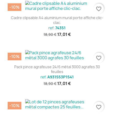
-10%
favorite_border
Cadre clipsable A4 aluminium mural porte affiche clic-
clac.
ref.
74351
17,01 €
18,90 €
-10%
favorite_border
Pack pince agrafeuse 24/6 métal 3000 agrafes 30
feuilles
ref.
A931553P1541
17,01 €
18,90 €
-10%
favorite_border