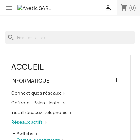
shopping_cart


(0)
search
ACCUEIL

INFORMATIQUE
Connectiques réseaux

Coffrets - Baies - Install

Install réseaux-téléphonie

Réseaux actifs

Switchs
