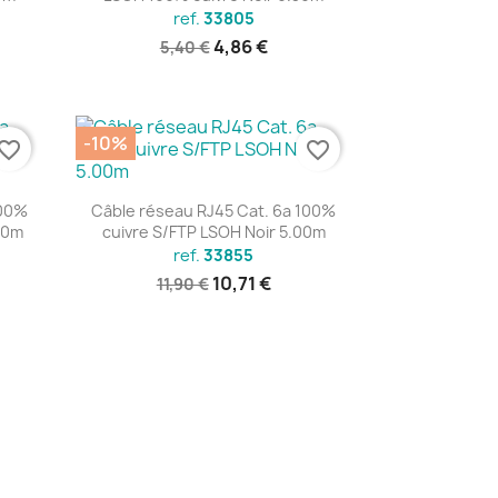
ref.
33805
4,86 €
5,40 €
-10%
vorite_border
favorite_border
Aperçu rapide

100%
Câble réseau RJ45 Cat. 6a 100%
00m
cuivre S/FTP LSOH Noir 5.00m
ref.
33855
10,71 €
11,90 €