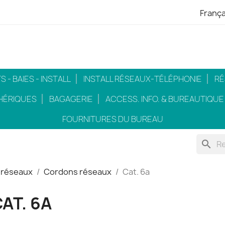
França
 - BAIES - INSTALL
INSTALL RÉSEAUX-TÉLÉPHONIE
RÉ
HÉRIQUES
BAGAGERIE
ACCESS. INFO. & BUREAUTIQUE
FOURNITURES DU BUREAU
search
 réseaux
Cordons réseaux
Cat. 6a
AT. 6A