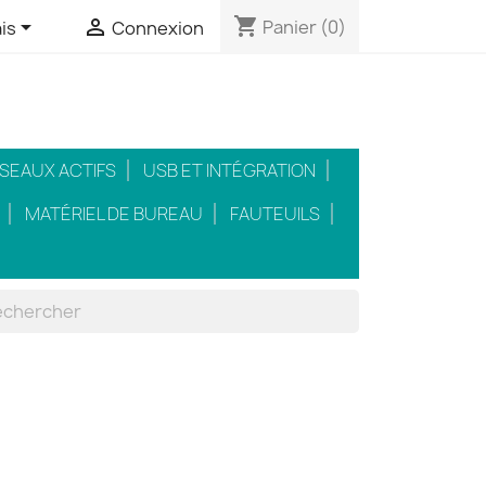
shopping_cart


Panier
(0)
is
Connexion
SEAUX ACTIFS
USB ET INTÉGRATION
MATÉRIEL DE BUREAU
FAUTEUILS