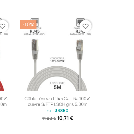
-10%
vorite_border
favorite_border
Aperçu rapide

100%
Câble réseau RJ45 Cat. 6a 100%
00m
cuivre S/FTP LSOH gris 5.00m
ref.
33850
10,71 €
11,90 €