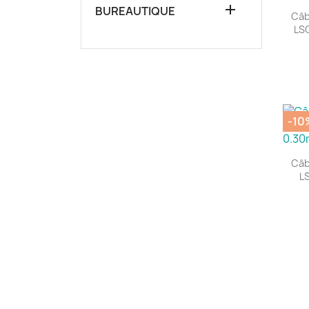

BUREAUTIQUE
Câb
LS
-10
Câb
L