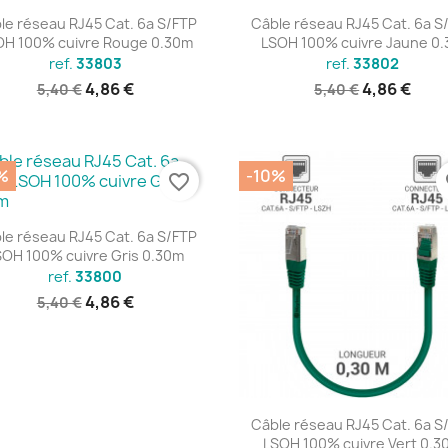
Aperçu rapide
Aperçu rapide


le réseau RJ45 Cat. 6a S/FTP
Câble réseau RJ45 Cat. 6a S
OH 100% cuivre Rouge 0.30m
LSOH 100% cuivre Jaune 0
ref.
33803
ref.
33802
4,86 €
4,86 €
5,40 €
5,40 €
%
-10%
favorite_border
fa
Aperçu rapide

le réseau RJ45 Cat. 6a S/FTP
SOH 100% cuivre Gris 0.30m
ref.
33800
4,86 €
5,40 €
Aperçu rapide

Câble réseau RJ45 Cat. 6a S
LSOH 100% cuivre Vert 0.3