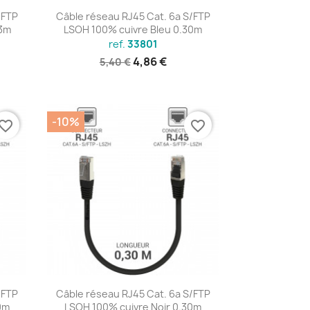
Aperçu rapide

/FTP
Câble réseau RJ45 Cat. 6a S/FTP
.3m
LSOH 100% cuivre Bleu 0.30m
ref.
33801
4,86 €
5,40 €
-10%
vorite_border
favorite_border
Aperçu rapide

/FTP
Câble réseau RJ45 Cat. 6a S/FTP
0m
LSOH 100% cuivre Noir 0.30m