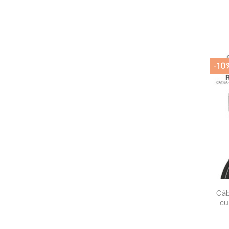
-10
Câb
cu