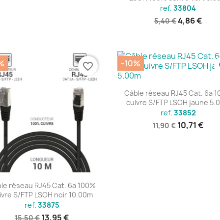
ref.
33804
4,86 €
5,40 €
%
-10%
favorite_border
fa
Aperçu rapide

Câble réseau RJ45 Cat. 6a 
cuivre S/FTP LSOH jaune 5.
ref.
33852
10,71 €
11,90 €
Aperçu rapide

le réseau RJ45 Cat. 6a 100%
ivre S/FTP LSOH noir 10.00m
ref.
33875
13,95 €
15,50 €