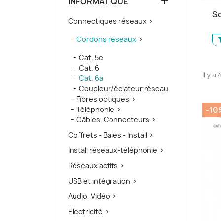

INFORMATIQUE
So
Connectiques réseaux

Cordons réseaux

Cat. 5e
Cat. 6
Il y a
Cat. 6a
Coupleur/éclateur réseau
Fibres optiques

Téléphonie
-10

Câbles, Connecteurs

Coffrets - Baies - Install

Install réseaux-téléphonie

Réseaux actifs

USB et intégration

Audio, Vidéo

Electricité
