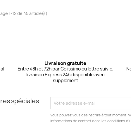
hage 1-12 de 45 article(s)
Livraison gratuite
al
Entre 48h et 72h par Colissimo ou lettre suivie,
No
livraison Express 24h disponible avec
supplément
res spéciales
Vous pouvez vous désinscrire à tout moment. V
informations de contact dans les conditions d'ut