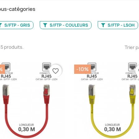
us-catégories
S/FTP - GRIS
S/FTP - COULEURS
S/FTP - LSOH
 45 produits.
Trier p
%
-10%
favorite_border
fa