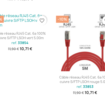
%
-10%
favorite_border
fa
Aperçu rapide

le réseau RJ45 Cat. 6a 100%
ivre S/FTP LSOH vert 5.00m
ref.
33854
10,71 €
11,90 €
Aperçu rapide

Câble réseau RJ45 Cat. 6a 
cuivre S/FTP LSOH rouge 5.
ref.
33853
10,71 €
11,90 €