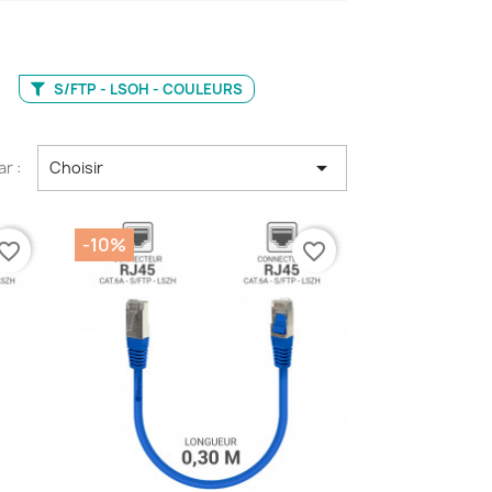
S/FTP - LSOH - COULEURS

ar :
Choisir
-10%
vorite_border
favorite_border