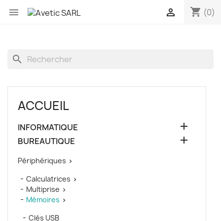
shopping_cart


(0)
search
ACCUEIL

INFORMATIQUE

BUREAUTIQUE
Périphériques

Calculatrices

Multiprise

Mémoires

Clés USB