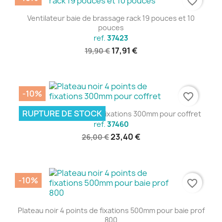
favorite_border
Ventilateur baie de brassage rack 19 pouces et 10
pouces
ref.
37423
17,91 €
19,90 €
-10%
favorite_border
RUPTURE DE STOCK
Plateau noir 4 points de fixations 300mm pour coffret
ref.
37460
23,40 €
26,00 €
-10%
favorite_border
Plateau noir 4 points de fixations 500mm pour baie prof
800