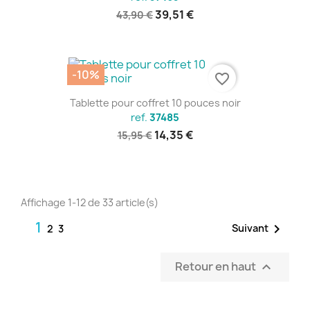
39,51 €
43,90 €
-10%
favorite_border
Tablette pour coffret 10 pouces noir
ref.
37485
14,35 €
15,95 €
Affichage 1-12 de 33 article(s)
1

Suivant
2
3
Retour en haut
