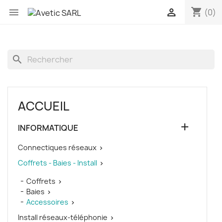
shopping_cart


(0)
search
ACCUEIL

INFORMATIQUE
Connectiques réseaux

Coffrets - Baies - Install

Coffrets

Baies

Accessoires

Install réseaux-téléphonie
