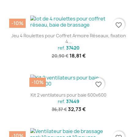
-10%
favorite_border
Jeu 4 Roulettes pour Coffret Armoire Réseaux, fixation
4...
ref.
37420
18,81 €
20,90 €
-10%
favorite_border
Kit 2 ventilateurs pour baie 600x600
ref.
37449
32,73 €
36,37 €
-10%