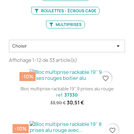
ROULETTES - ÉCROUS CAGE
MULTIPRISES

Choisir
Affichage 1-12 de 33 article(s)
-10%
favorite_border
Bloc multiprise rackable 19'' 9 prises alu rouge
ref.
37330
30,51 €
33,90 €
-10%
favorite_border