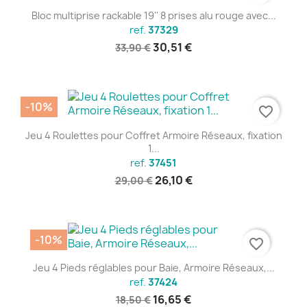
Bloc multiprise rackable 19'' 8 prises alu rouge avec...
ref.
37329
30,51 €
33,90 €
-10%
favorite_border
Jeu 4 Roulettes pour Coffret Armoire Réseaux, fixation
1...
ref.
37451
26,10 €
29,00 €
-10%
favorite_border
Jeu 4 Pieds réglables pour Baie, Armoire Réseaux,...
ref.
37424
16,65 €
18,50 €