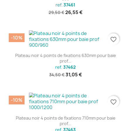
ref.
37461
26,55 €
29,50 €
-10%
favorite_border
Plateau noir 4 points de fixations 630mm pour baie
prof...
ref.
37462
31,05 €
34,50 €
-10%
favorite_border
Plateau noir 4 points de fixations 710mm pour baie
prof...
ref.
37463