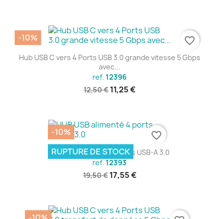
-10%
favorite_border
Hub USB C vers 4 Ports USB 3.0 grande vitesse 5 Gbps
avec...
ref.
12396
11,25 €
12,50 €
-10%
favorite_border
RUPTURE DE STOCK
HUB USB alimenté 4 ports USB-A 3.0
ref.
12393
17,55 €
19,50 €
-10%