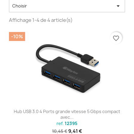

Choisir
Affichage 1-4 de 4 article(s)
-10%
favorite_border
Hub USB 3.0 4 Ports grande vitesse 5 Gbps compact
avec...
ref.
12395
9,41 €
10,45 €