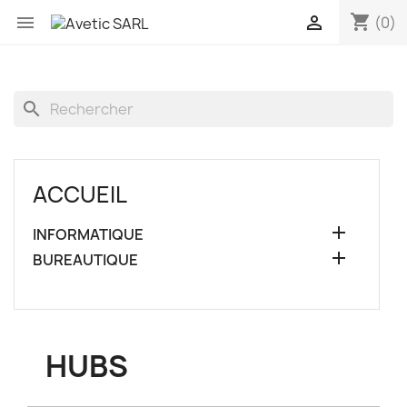
shopping_cart


(0)
search
ACCUEIL

INFORMATIQUE

BUREAUTIQUE
HUBS