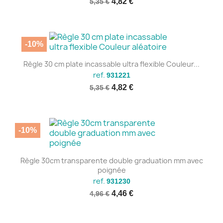
4,82 €
5,35 €
-10%
Règle 30 cm plate incassable ultra flexible Couleur...
ref.
931221
4,82 €
5,35 €
-10%
Règle 30cm transparente double graduation mm avec
poignée
ref.
931230
4,46 €
4,96 €