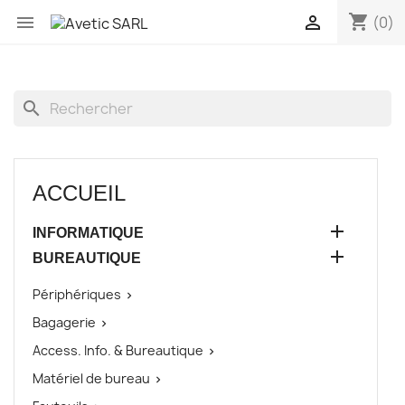
shopping_cart


(0)
search
ACCUEIL

INFORMATIQUE

BUREAUTIQUE
Périphériques

Bagagerie

Access. Info. & Bureautique

Matériel de bureau
