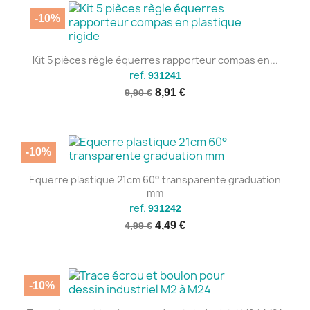
-10%
Kit 5 pièces règle équerres rapporteur compas en...
ref.
931241
8,91 €
9,90 €
-10%
Equerre plastique 21cm 60° transparente graduation
mm
ref.
931242
4,49 €
4,99 €
-10%