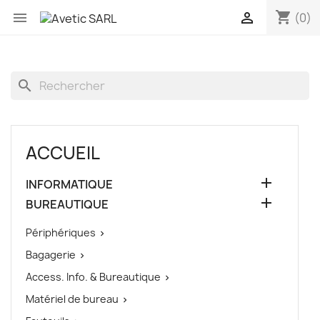
shopping_cart


(0)
search
ACCUEIL

INFORMATIQUE

BUREAUTIQUE
Périphériques

Bagagerie

Access. Info. & Bureautique

Matériel de bureau
