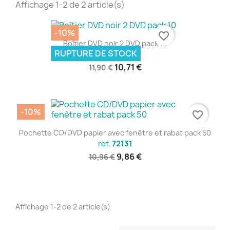
Affichage 1-2 de 2 article(s)
-10%
favorite_border
Boîtier DVD noir 2 DVD pack 10
RUPTURE DE STOCK
ref.
72121
10,71 €
11,90 €
-10%
favorite_border
Pochette CD/DVD papier avec fenêtre et rabat pack 50
ref.
72131
9,86 €
10,96 €
Affichage 1-2 de 2 article(s)