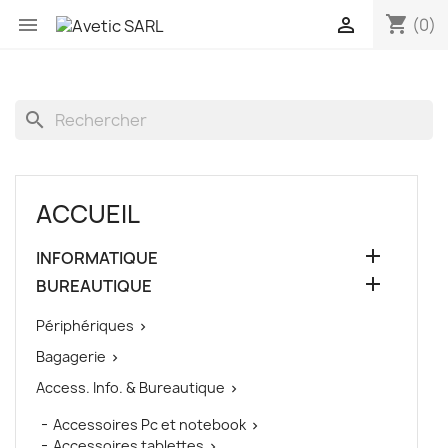
shopping_cart


(0)
search
ACCUEIL

INFORMATIQUE

BUREAUTIQUE
Périphériques

Bagagerie

Access. Info. & Bureautique

Accessoires Pc et notebook

Accessoires tablettes
