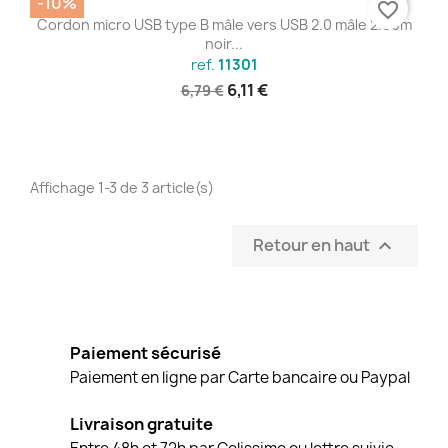
-10%
favorite_border
Cordon micro USB type B mâle vers USB 2.0 mâle 2.00m
noir...
ref.
11301
6,11 €
6,79 €
Affichage 1-3 de 3 article(s)
Retour en haut

Paiement sécurisé
Paiement en ligne par Carte bancaire ou Paypal
Livraison gratuite