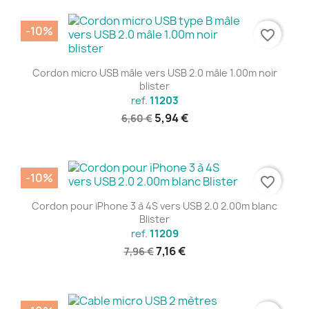
-10%
favorite_border
Cordon micro USB mâle vers USB 2.0 mâle 1.00m noir
blister
ref.
11203
5,94 €
6,60 €
-10%
favorite_border
Cordon pour iPhone 3 à 4S vers USB 2.0 2.00m blanc
Blister
ref.
11209
7,16 €
7,96 €