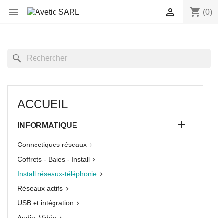
shopping_cart


(0)
search
ACCUEIL

INFORMATIQUE
Connectiques réseaux

Coffrets - Baies - Install

Install réseaux-téléphonie

Réseaux actifs

USB et intégration

Audio, Vidéo
