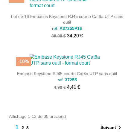
Lot de 16 Embases Keystone RJ45 courte Cat6a UTP sans
outil
ref.
A37255P16
34,20 €
38,00 €
-10%
Embase Keystone RJ45 courte Cat6a UTP sans outil
ref.
37255
4,41 €
4,90 €
Affichage 1-12 de 35 article(s)
1

Suivant
2
3