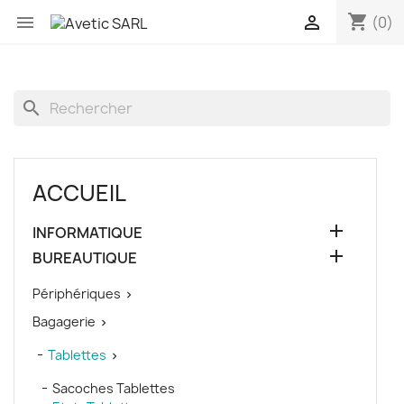
shopping_cart


(0)
search
ACCUEIL

INFORMATIQUE

BUREAUTIQUE
Périphériques

Bagagerie

Tablettes

Sacoches Tablettes