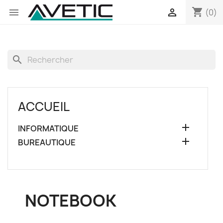
shopping_cart


(0)
search
ACCUEIL

INFORMATIQUE

BUREAUTIQUE
NOTEBOOK