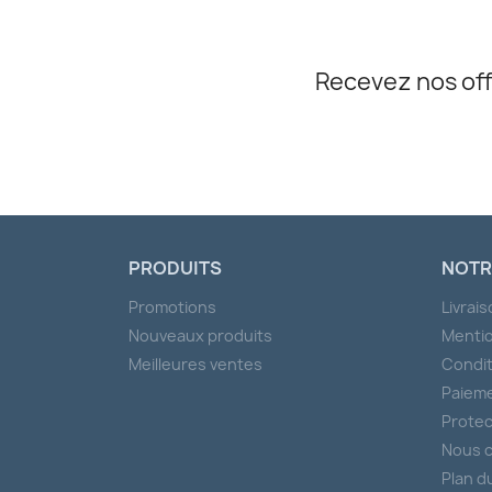
Recevez nos off
PRODUITS
NOTR
Promotions
Livrai
Nouveaux produits
Mentio
Meilleures ventes
Condit
Paieme
Protec
Nous 
Plan d