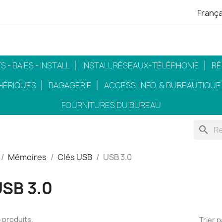
França
 - BAIES - INSTALL
INSTALL RÉSEAUX-TÉLÉPHONIE
RÉ
HÉRIQUES
BAGAGERIE
ACCESS. INFO. & BUREAUTIQUE
FOURNITURES DU BUREAU
search
Mémoires
Clés USB
USB 3.0
SB 3.0
 5 produits.
Trier p