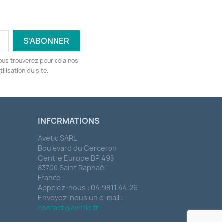
ous trouverez pour cela nos
ilisation du site.
INFORMATIONS
Avetic SARL
Boulevard du Cerceron
Centre Europe BP 498
83700 Saint Raphaël
France
Appelez-nous :
04.98.11.44.26
Envoyez-nous un e-mail :
contact@avetic.fr