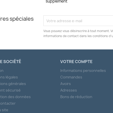
supplément
res spéciales
Vous pouvez vous désinscrire à tout moment. V
informations de contact dans les conditions d'ut
E SOCIÉTÉ
VOTRE COMPTE
son
Informations personnelles
ns légales
Commandes
ions générales
Avoirs
nt sécurisé
Adresses
tion des données
Bons de réduction
contacter
u site