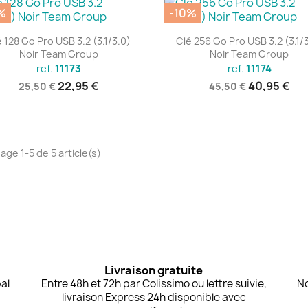
%
-10%
Aperçu rapide
Aperçu rapide


 128 Go Pro USB 3.2 (3.1/3.0)
Clé 256 Go Pro USB 3.2 (3.1/
Noir Team Group
Noir Team Group
ref.
11173
ref.
11174
22,95 €
40,95 €
25,50 €
45,50 €
age 1-5 de 5 article(s)
Livraison gratuite
al
Entre 48h et 72h par Colissimo ou lettre suivie,
No
livraison Express 24h disponible avec