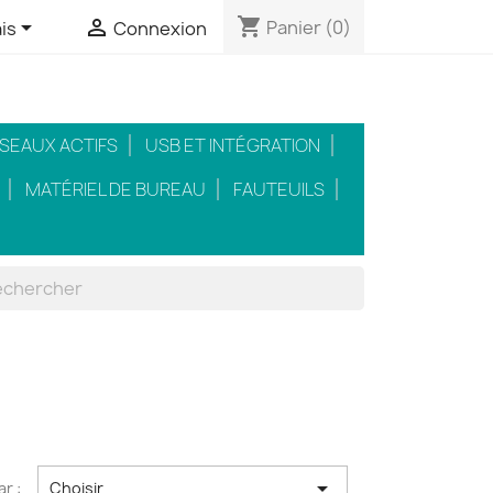
shopping_cart


Panier
(0)
is
Connexion
SEAUX ACTIFS
USB ET INTÉGRATION
MATÉRIEL DE BUREAU
FAUTEUILS

ar :
Choisir