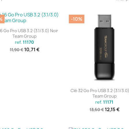
%
-10%
Aperçu rapide

16 Go Pro USB 3.2 (3.1/3.0) Noir
Team Group
ref.
11170
10,71 €
11,90 €
Aperçu rapide

Clé 32 Go Pro USB 3.2 (3.1/3.0)
Team Group
ref.
11171
12,15 €
13,50 €