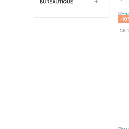

BUREAUTIQUE
-10
Clé 