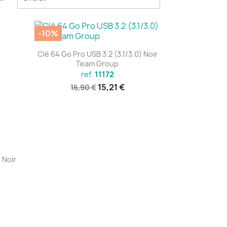
-10%
Aperçu rapide

Clé 64 Go Pro USB 3.2 (3.1/3.0) Noir
Team Group
ref.
11172
15,21 €
16,90 €
 Noir