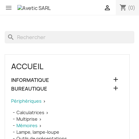
shopping_cart


(0)
search
ACCUEIL

INFORMATIQUE

BUREAUTIQUE
Périphériques

Calculatrices

Multiprise

Mémoires

Lampe, lampe-loupe
Outils de présentations