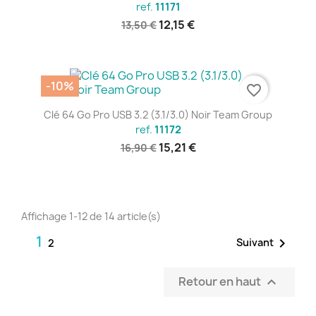
ref.
11171
12,15 €
13,50 €
-10%
favorite_border
Clé 64 Go Pro USB 3.2 (3.1/3.0) Noir Team Group
ref.
11172
15,21 €
16,90 €
Affichage 1-12 de 14 article(s)
1

Suivant
2
Retour en haut
