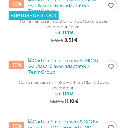
-10%
favorite_border
RUPTURE DE STOCK
Carte mémoire microSDHC 8 Go Class10 avec
adaptateur Team...
ref.
11016
8,51 €
9,46 €
-10%
favorite_border
Carte mémoire microSDHC 16 Go Class10 avec
adaptateur...
ref.
11018
11,10 €
12,34 €
-10%
favorite_border