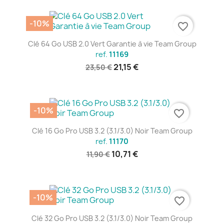
-10%
favorite_border
Clé 64 Go USB 2.0 Vert Garantie à vie Team Group
ref.
11169
21,15 €
23,50 €
-10%
favorite_border
Clé 16 Go Pro USB 3.2 (3.1/3.0) Noir Team Group
ref.
11170
10,71 €
11,90 €
-10%
favorite_border
Clé 32 Go Pro USB 3.2 (3.1/3.0) Noir Team Group