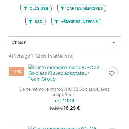
CLÉS USB
CARTES MÉMOIRES
SSD
MÉMOIRES INTERNE

Choisir
Affichage 1-12 de 14 article(s)
-10%
favorite_border
Carte mémoire microSDHC 32 Go class10 avec
adaptateur...
ref.
11013
16,29 €
18,10 €