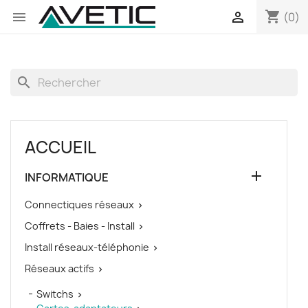
shopping_cart


(0)
search
ACCUEIL

INFORMATIQUE
Connectiques réseaux

Coffrets - Baies - Install

Install réseaux-téléphonie

Réseaux actifs

Switchs
