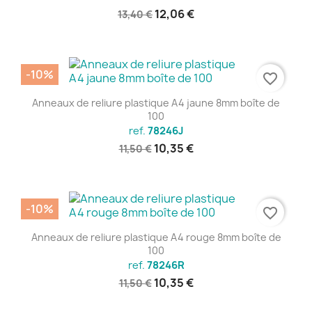
12,06 €
13,40 €
-10%
favorite_border
Anneaux de reliure plastique A4 jaune 8mm boîte de
100
ref.
78246J
10,35 €
11,50 €
-10%
favorite_border
Anneaux de reliure plastique A4 rouge 8mm boîte de
100
ref.
78246R
10,35 €
11,50 €