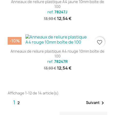
Anneaux de reliure plastique A4 jaune 10mm boite de
100
ref.
78247J
12,54 €
13,93 €
-10%
favorite_border
Anneaux de reliure plastique A4 rouge 10mm boîte de
100
ref.
78247R
12,54 €
13,93 €
Affichage 1-12 de 14 article(s)
1

Suivant
2