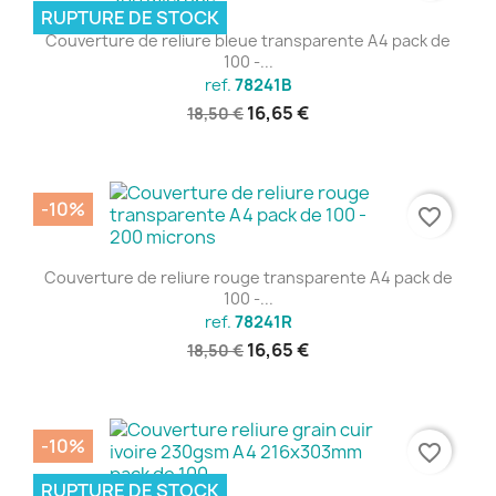
RUPTURE DE STOCK
Couverture de reliure bleue transparente A4 pack de
100 -...
ref.
78241B
16,65 €
18,50 €
-10%
favorite_border
Couverture de reliure rouge transparente A4 pack de
100 -...
ref.
78241R
16,65 €
18,50 €
-10%
favorite_border
RUPTURE DE STOCK