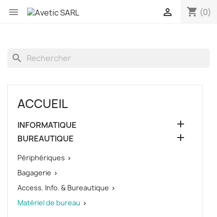
shopping_cart


(0)
search
ACCUEIL

INFORMATIQUE

BUREAUTIQUE
Périphériques

Bagagerie

Access. Info. & Bureautique

Matériel de bureau
