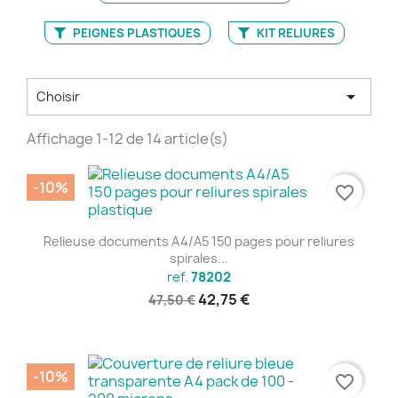
PEIGNES PLASTIQUES
KIT RELIURES

Choisir
Affichage 1-12 de 14 article(s)
-10%
favorite_border
Relieuse documents A4/A5 150 pages pour reliures
spirales...
ref.
78202
42,75 €
47,50 €
-10%
favorite_border