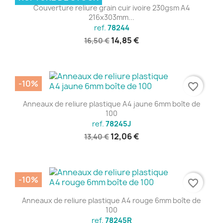
Couverture reliure grain cuir ivoire 230gsm A4
216x303mm...
ref.
78244
14,85 €
16,50 €
-10%
favorite_border
Anneaux de reliure plastique A4 jaune 6mm boîte de
100
ref.
78245J
12,06 €
13,40 €
-10%
favorite_border
Anneaux de reliure plastique A4 rouge 6mm boîte de
100
ref.
78245R