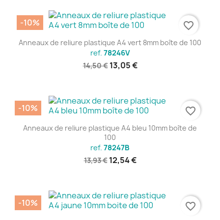
-10%
favorite_border
Anneaux de reliure plastique A4 vert 8mm boîte de 100
ref.
78246V
13,05 €
14,50 €
-10%
favorite_border
Anneaux de reliure plastique A4 bleu 10mm boîte de
100
ref.
78247B
12,54 €
13,93 €
-10%
favorite_border