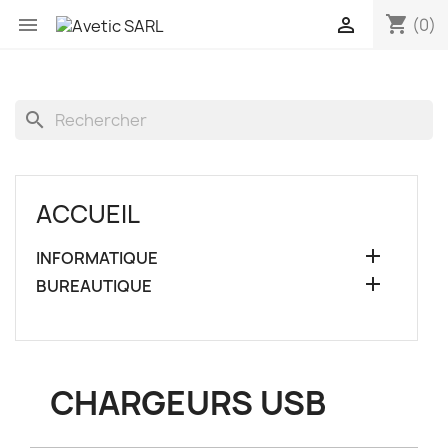
shopping_cart


(0)
search
ACCUEIL

INFORMATIQUE

BUREAUTIQUE
CHARGEURS USB