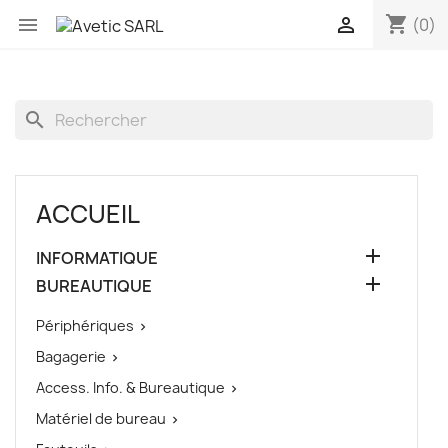
shopping_cart


(0)
search
ACCUEIL

INFORMATIQUE

BUREAUTIQUE
Périphériques

Bagagerie

Access. Info. & Bureautique

Matériel de bureau
