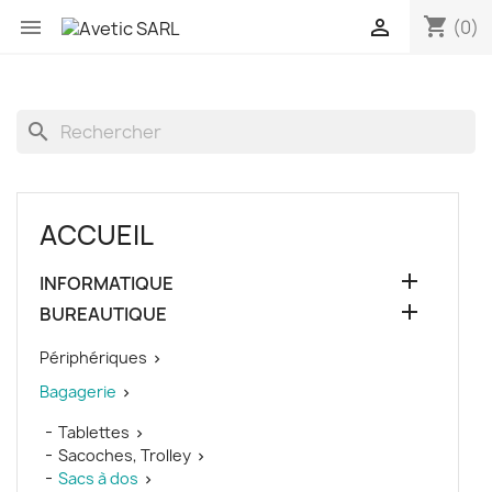
shopping_cart


(0)
search
ACCUEIL

INFORMATIQUE

BUREAUTIQUE
Périphériques

Bagagerie

Tablettes

Sacoches, Trolley

Sacs à dos
