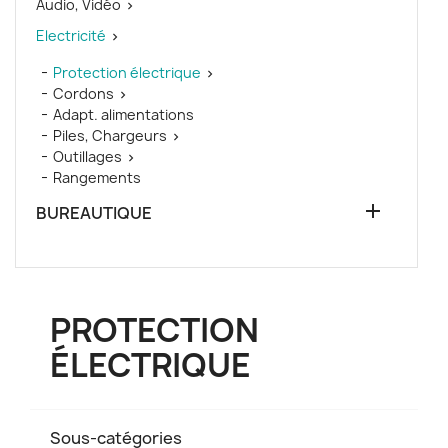
Audio, Vidéo

Electricité

Protection électrique

Cordons

Adapt. alimentations
Piles, Chargeurs

Outillages

Rangements

BUREAUTIQUE
PROTECTION
ÉLECTRIQUE
Sous-catégories