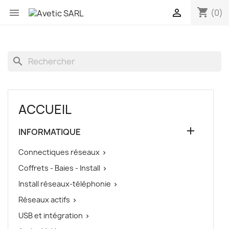
shopping_cart


(0)
search
ACCUEIL

INFORMATIQUE
Connectiques réseaux

Coffrets - Baies - Install

Install réseaux-téléphonie

Réseaux actifs

USB et intégration
