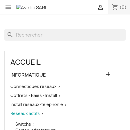
shopping_cart


(0)
search
ACCUEIL

INFORMATIQUE
Connectiques réseaux

Coffrets - Baies - Install

Install réseaux-téléphonie

Réseaux actifs

Switchs
