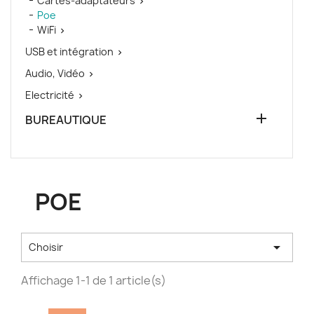
Cartes-adaptateurs

Poe
WiFi

USB et intégration

Audio, Vidéo

Electricité


BUREAUTIQUE
POE

Choisir
Affichage 1-1 de 1 article(s)