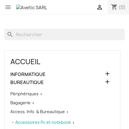
shopping_cart


(0)
search
ACCUEIL

INFORMATIQUE

BUREAUTIQUE
Périphériques

Bagagerie

Access. Info. & Bureautique

Accessoires Pc et notebook
