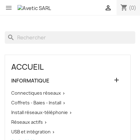
shopping_cart


(0)
search
ACCUEIL

INFORMATIQUE
Connectiques réseaux

Coffrets - Baies - Install

Install réseaux-téléphonie

Réseaux actifs

USB et intégration
