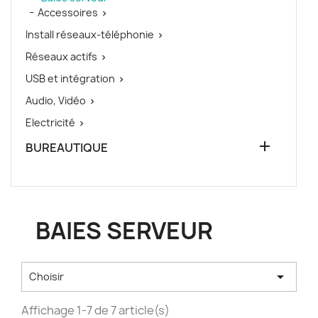
Accessoires

Install réseaux-téléphonie

Réseaux actifs

USB et intégration

Audio, Vidéo

Electricité


BUREAUTIQUE
BAIES SERVEUR

Choisir
Affichage 1-7 de 7 article(s)