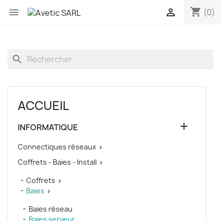
shopping_cart


(0)
search
ACCUEIL

INFORMATIQUE
Connectiques réseaux

Coffrets - Baies - Install

Coffrets

Baies

Baies réseau
Baies serveur