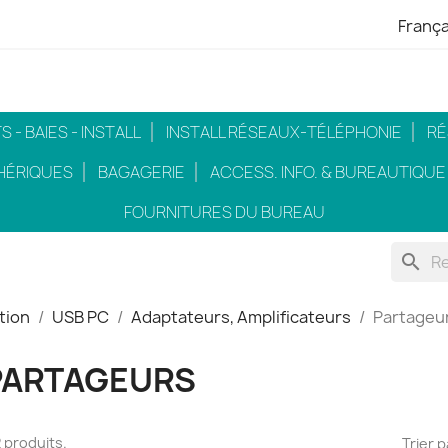
França
 - BAIES - INSTALL
INSTALL RÉSEAUX-TÉLÉPHONIE
RÉ
HÉRIQUES
BAGAGERIE
ACCESS. INFO. & BUREAUTIQUE
FOURNITURES DU BUREAU
search
tion
USB PC
Adaptateurs, Amplificateurs
Partageu
PARTAGEURS
 2 produits.
Trier p