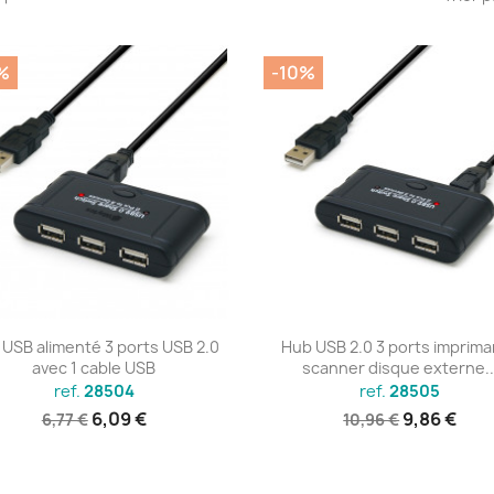
%
-10%
Aperçu rapide
Aperçu rapide


USB alimenté 3 ports USB 2.0
Hub USB 2.0 3 ports imprim
avec 1 cable USB
scanner disque externe..
ref.
28504
ref.
28505
6,09 €
9,86 €
6,77 €
10,96 €