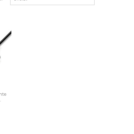
ante
.