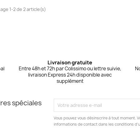
age 1-2 de 2 article(s)
Livraison gratuite
al
Entre 48h et 72h par Colissimo ou lettre suivie,
No
livraison Express 24h disponible avec
supplément
res spéciales
Vous pouvez vous désinscrire à tout moment. V
informations de contact dans les conditions d'ut