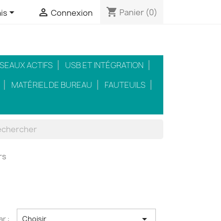
shopping_cart


Panier
(0)
is
Connexion
SEAUX ACTIFS
USB ET INTÉGRATION
MATÉRIEL DE BUREAU
FAUTEUILS
rs

ar :
Choisir