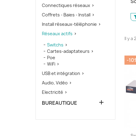
So
Connectiques réseaux

Coffrets - Baies - Install

Install réseaux-téléphonie

Réseaux actifs

Il y a
Switchs

Cartes-adaptateurs

Poe
-10
WiFi

USB et intégration

Audio, Vidéo

Electricité


BUREAUTIQUE
Sw