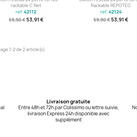
rackable C Net
Rackable REPOTEC
ref.
42112
ref.
42124
53,91 €
53,91 €
59,90 €
59,90 €
age 1-2 de 2 article(s)
Livraison gratuite
al
Entre 48h et 72h par Colissimo ou lettre suivie,
No
livraison Express 24h disponible avec
supplément