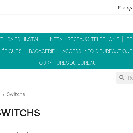
França
 - BAIES - INSTALL
INSTALL RÉSEAUX-TÉLÉPHONIE
RÉ
HÉRIQUES
BAGAGERIE
ACCESS. INFO. & BUREAUTIQUE
FOURNITURES DU BUREAU
search
s
Switchs
SWITCHS