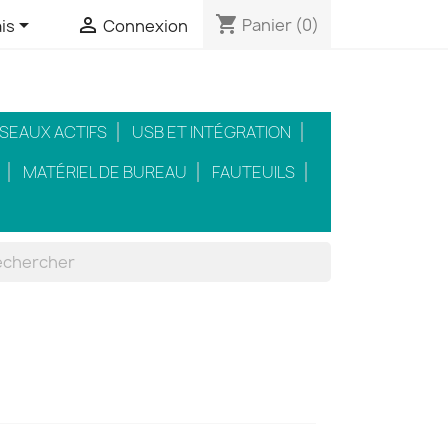
shopping_cart


Panier
(0)
is
Connexion
SEAUX ACTIFS
USB ET INTÉGRATION
MATÉRIEL DE BUREAU
FAUTEUILS