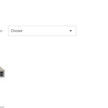

ar :
Choisir
100