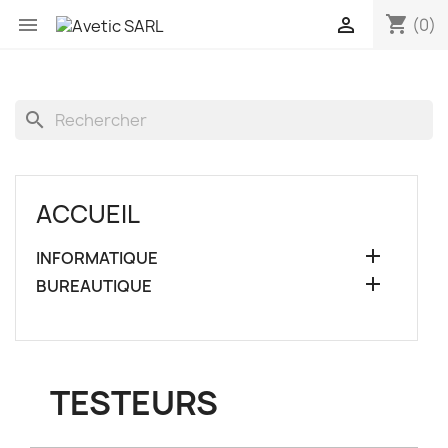
shopping_cart


(0)
search
ACCUEIL

INFORMATIQUE

BUREAUTIQUE
TESTEURS