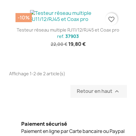
-10%
favorite_border
Testeur réseau multiple RJ11/12/RJ45 et Coax pro
ref.
37903
19,80 €
22,00 €
Affichage 1-2 de 2 article(s)
Retour en haut

Paiement sécurisé
Paiement en ligne par Carte bancaire ou Paypal