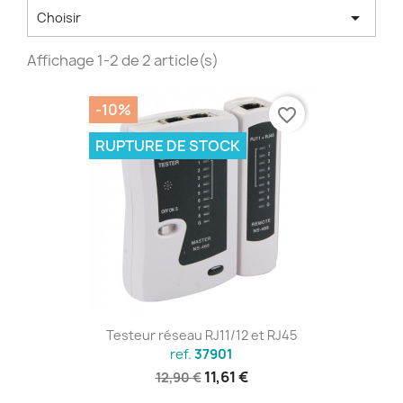

Choisir
Affichage 1-2 de 2 article(s)
-10%
favorite_border
RUPTURE DE STOCK
Testeur réseau RJ11/12 et RJ45
ref.
37901
11,61 €
12,90 €