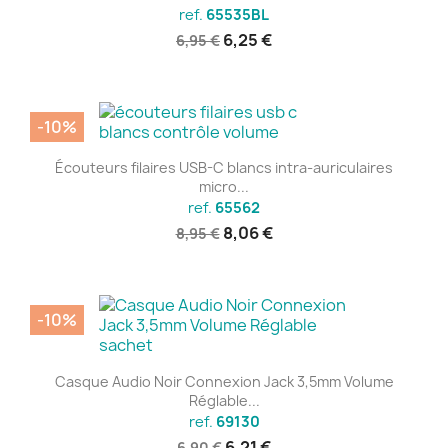
ref.
65535BL
6,25 €
6,95 €
-10%
Écouteurs filaires USB-C blancs intra-auriculaires
micro...
ref.
65562
8,06 €
8,95 €
-10%
Casque Audio Noir Connexion Jack 3,5mm Volume
Réglable...
ref.
69130
6,21 €
6,90 €