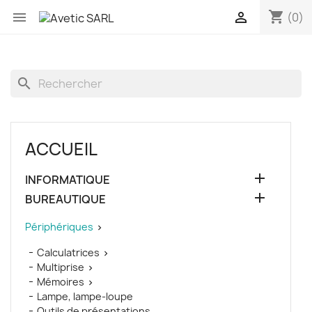
shopping_cart


(0)
search
ACCUEIL

INFORMATIQUE

BUREAUTIQUE
Périphériques

Calculatrices

Multiprise

Mémoires

Lampe, lampe-loupe
Outils de présentations