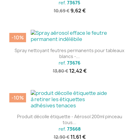
ref.
73675
9,62 €
10,69 €
-10%
Spray nettoyant feutres permanents pour tableaux
blancs -...
ref.
73676
12,42 €
13,80 €
-10%
Produit décolle étiquette - Aérosol 200ml pinceau
tous...
ref.
73668
11,61 €
12,90 €