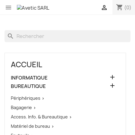
shopping_cart


(0)
search
ACCUEIL

INFORMATIQUE

BUREAUTIQUE
Périphériques

Bagagerie

Access. Info. & Bureautique

Matériel de bureau
