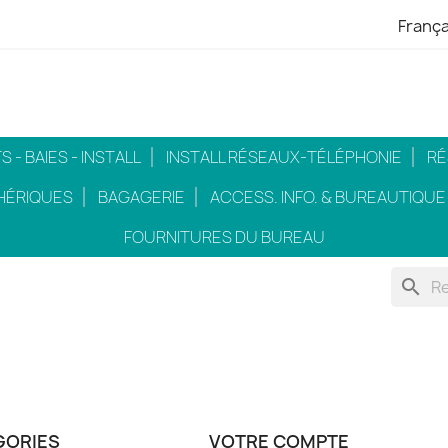
França
 - BAIES - INSTALL
INSTALL RÉSEAUX-TÉLÉPHONIE
RÉ
HÉRIQUES
BAGAGERIE
ACCESS. INFO. & BUREAUTIQUE
FOURNITURES DU BUREAU
search
GORIES
VOTRE COMPTE