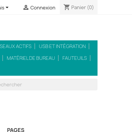
shopping_cart


Panier
(0)
is
Connexion
SEAUX ACTIFS
USB ET INTÉGRATION
MATÉRIEL DE BUREAU
FAUTEUILS
PAGES