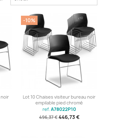
-10%
Aperçu rapide

 noir
Lot 10 Chaises visiteur bureau noir
empilable pied chromé
ref.
A78022P10
446,73 €
496,37 €