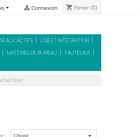
shopping_cart


Panier
(0)
is
Connexion
SEAUX ACTIFS
USB ET INTÉGRATION
MATÉRIEL DE BUREAU
FAUTEUILS

ar :
Choisir