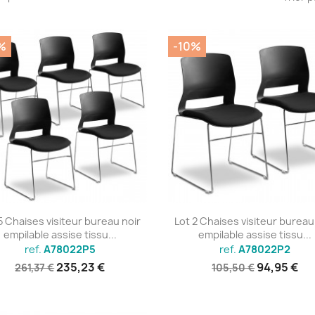
%
-10%
Aperçu rapide
Aperçu rapide


5 Chaises visiteur bureau noir
Lot 2 Chaises visiteur bureau
empilable assise tissu...
empilable assise tissu...
ref.
A78022P5
ref.
A78022P2
235,23 €
94,95 €
261,37 €
105,50 €