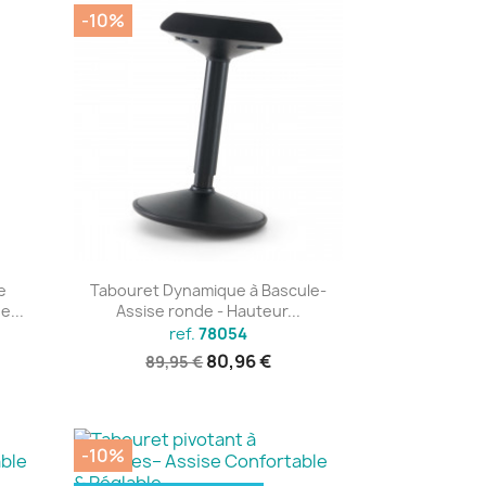
-10%
Aperçu rapide

e
Tabouret Dynamique à Bascule-
e...
Assise ronde - Hauteur...
ref.
78054
80,96 €
89,95 €
-10%