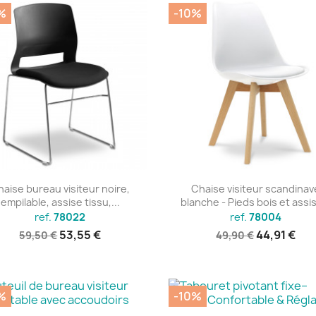
%
-10%
Aperçu rapide
Aperçu rapide


aise bureau visiteur noire,
Chaise visiteur scandinav
empilable, assise tissu,...
blanche - Pieds bois et assis
ref.
78022
ref.
78004
53,55 €
44,91 €
59,50 €
49,90 €
%
-10%