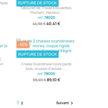
RUPTURE DE STOCK
Pieds
Aperçu rapide

Tabouret de Travail à Roulettes,
Pivotant, Hauteur...
ref.
78020
40,41 €
44,90 €
-10%
RUPTURE DE STOCK
t
Aperçu rapide

r...
Chaise Scandinave noire pieds
bois, coussin d'assise -...
ref.
78000
89,10 €
99,00 €
1

Suivant
2