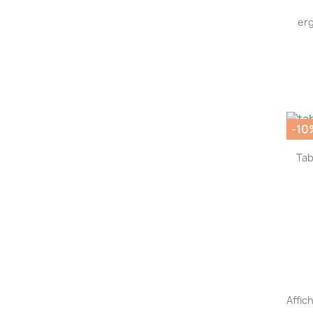
erg
-10
Tab
Affich