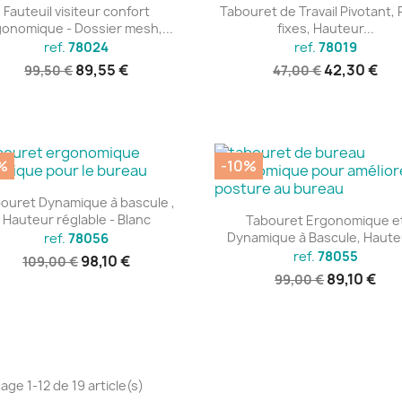
Aperçu rapide
Aperçu rapide


Fauteuil visiteur confort
Tabouret de Travail Pivotant, 
onomique - Dossier mesh,...
fixes, Hauteur...
ref.
78024
ref.
78019
89,55 €
42,30 €
99,50 €
47,00 €
%
-10%
Aperçu rapide

ouret Dynamique à bascule ,
Aperçu rapide

Hauteur réglable - Blanc
Tabouret Ergonomique e
Dynamique à Bascule, Hauteu
ref.
78056
ref.
78055
98,10 €
109,00 €
89,10 €
99,00 €
age 1-12 de 19 article(s)